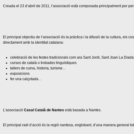
Creada el 23 d’abril de 2011, l’associació està composada principalment per per
L'OBJECTIU
El principal objectiu de l’associació és la pràctica i la difusió de la cultura, els c
directament amb la identitat catalana:
celebració de les festes tradicionals com ara Sant Jordi, Sant Joan La Dia
cursos de català o trobades linguïstiques
tallers de cuina, historia, turisme…
exposicions
fer una calçotada…
EL TERRITORI
L’associació
Casal Català de Nantes
està basada a Nantes.
El principal radi d’acció és la regió nantesa, englobant, d’una manera general to