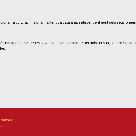
onar la cultura, l’historia i la llengua catalana, independentment dels seus orígen
 busquen fer viure les seves tradicions al marge del país on són, sinó més aviat
des.
 Nantes
Manu