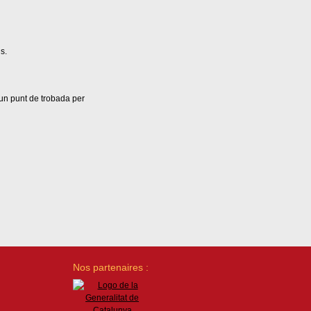
s.
 un punt de trobada per
Nos partenaires :