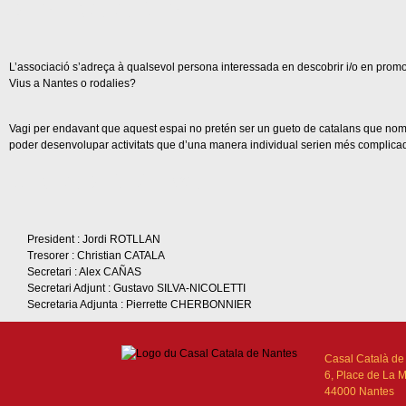
DESTINATAIRES
L’associació s’adreça à qualsevol persona interessada en descobrir i/o en promoci
Vius a Nantes o rodalies?
Vagi per endavant que aquest espai no pretén ser un gueto de catalans que només
poder desenvolupar activitats que d’una manera individual serien més complica
JUNTA DIRECTIVA
President : Jordi ROTLLAN
Tresorer : Christian CATALA
Secretari : Alex CAÑAS
Secretari Adjunt : Gustavo SILVA-NICOLETTI
Secretaria Adjunta : Pierrette CHERBONNIER
Casal Català de
6, Place de La 
44000 Nantes