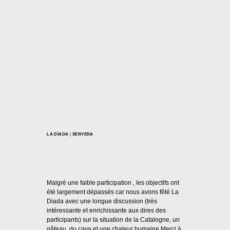
LA DÌADA
|
SENYERA
La Diada 2013
Par
Casal Català Nantes
08/09/2013
Malgré une faible participation , les objectifs ont
été largement dépassés car nous avons fêté La
Diada avec une longue discussion (très
intéressante et enrichissante aux dires des
participants) sur la situation de la Catalogne, un
gâteau, du cava et une chaleur humaine.Merci à