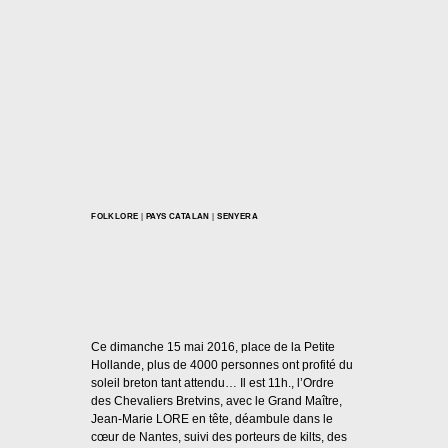
FOLKLORE
|
PAYS CATALAN
|
SENYERA
5ème GRANDE
TABLÉE BRETONNE
Par
Casal Català Nantes
18/05/2016
Ce dimanche 15 mai 2016, place de la Petite
Hollande, plus de 4000 personnes ont profité du
soleil breton tant attendu… Il est 11h., l’Ordre
des Chevaliers Bretvins, avec le Grand Maître,
Jean-Marie LORE en tête, déambule dans le
cœur de Nantes, suivi des porteurs de kilts, des