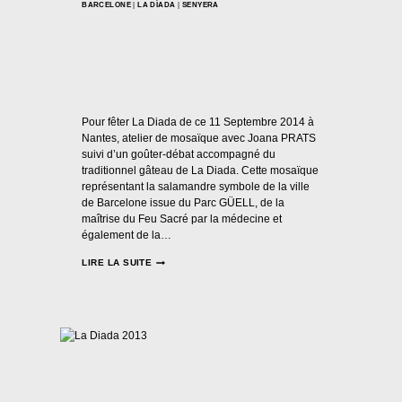
BARCELONE
|
LA DÌADA
|
SENYERA
La Diada et Atelier
Mosaïque
Par
Casal Català Nantes
12/09/2014
Pour fêter La Diada de ce 11 Septembre 2014 à
Nantes, atelier de mosaïque avec Joana PRATS
suivi d’un goûter-débat accompagné du
traditionnel gâteau de La Diada. Cette mosaïque
représentant la salamandre symbole de la ville
de Barcelone issue du Parc GÜELL, de la
maîtrise du Feu Sacré par la médecine et
également de la…
LIRE LA SUITE