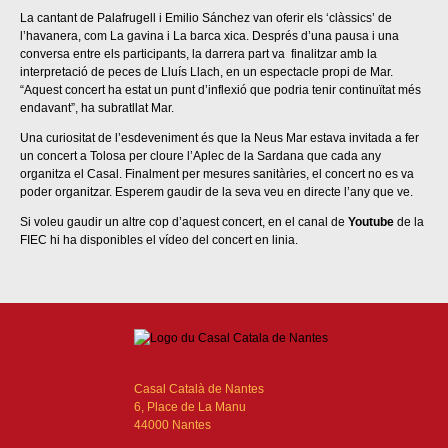
La cantant de Palafrugell i Emilio Sánchez van oferir els ‘clàssics’ de
l’havanera, com La gavina i La barca xica. Després d’una pausa i una
conversa entre els participants, la darrera part va finalitzar amb la
interpretació de peces de Lluís Llach, en un espectacle propi de Mar.
“Aquest concert ha estat un punt d’inflexió que podria tenir continuïtat més
endavant”, ha subratllat Mar.
Una curiositat de l’esdeveniment és que la Neus Mar estava invitada a fer
un concert a Tolosa per cloure l’Aplec de la Sardana que cada any
organitza el Casal. Finalment per mesures sanitàries, el concert no es va
poder organitzar. Esperem gaudir de la seva veu en directe l’any que ve.
Si voleu gaudir un altre cop d’aquest concert, en el canal de
Youtube
de la
FIEC hi ha disponibles el vídeo del concert en linia.
Casal Català de Nantes
6, Place de La Manu
44000 Nantes