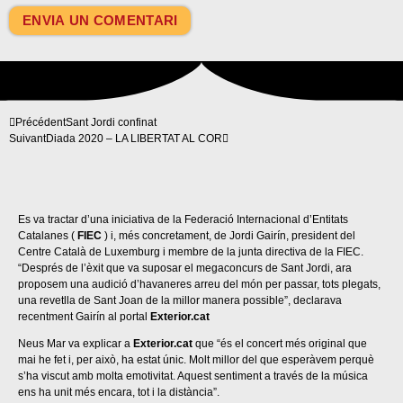
Précédent
Sant Jordi confinat
Suivant
Diada 2020 – LA LIBERTAT AL COR
Es va tractar d’una iniciativa de la Federació Internacional d’Entitats
Catalanes (
FIEC
) i, més concretament, de Jordi Gairín, president del
Centre Català de Luxemburg i membre de la junta directiva de la FIEC.
“Després de l’èxit que va suposar el megaconcurs de Sant Jordi, ara
proposem una audició d’havaneres arreu del món per passar, tots plegats,
una revetlla de Sant Joan de la millor manera possible”, declarava
recentment Gairín al portal
Exterior.cat
Neus Mar va explicar a
Exterior.cat
que “és el concert més original que
mai he fet i, per això, ha estat únic. Molt millor del que esperàvem perquè
s’ha viscut amb molta emotivitat. Aquest sentiment a través de la música
ens ha unit més encara, tot i la distància”.