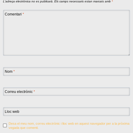
L'adreça electrònica no es publicarà.
Els camps necessaris estan marcats amb
*
Comentari
*
Nom
*
Correu electrònic
*
Lloc web
Desa el meu nom, correu electrònic i lloc web en aquest navegador per a la pròxima
vegada que comenti.