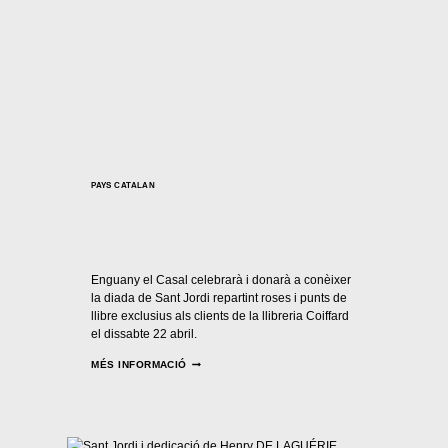
PAYS CATALAN
Sant Jordi 2017
Per
Casal Català Nantes
23/04/2017
Enguany el Casal celebrarà i donarà a conèixer
la diada de Sant Jordi repartint roses i punts de
llibre exclusius als clients de la llibreria Coiffard
el dissabte 22 abril.
MÉS INFORMACIÓ