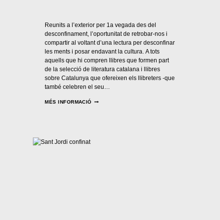
Per
Casal Català Nantes
24/04/2021
Reunits a l’exterior per 1a vegada des del
desconfinament, l’oportunitat de retrobar-nos i
compartir al voltant d’una lectura per desconfinar
les ments i posar endavant la cultura. A tots
aquells que hi compren llibres que formen part
de la selecció de literatura catalana i llibres
sobre Catalunya que ofereixen els llibreters -que
també celebren el seu…
MÉS INFORMACIÓ