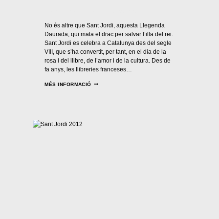
Per
Casal Català Nantes
17/04/2016
No és altre que Sant Jordi, aquesta Llegenda
Daurada, qui mata el drac per salvar l’illa del rei.
Sant Jordi es celebra a Catalunya des del segle
VIII, que s’ha convertit, per tant, en el dia de la
rosa i del llibre, de l’amor i de la cultura. Des de
fa anys, les llibreries franceses…
MÉS INFORMACIÓ