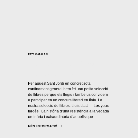
PAYS CATALAN
Sant Jordi confinat
Per
Casal Català Nantes
23/04/2020
Per aquest Sant Jordi en concret sota
confinament general hem fet una petita selecció
de llibres perquè els llegiu i també us convidem
a participar en un concurs literari en línia. La
nostra selecció de llibres: Lluís Llach – Les yeux
fardés : La història d’una resistència a la vegada
ordinària i extraordinària d’aquells que…
MÉS INFORMACIÓ