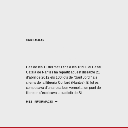
PAYS CATALAN
Sant Jordi 2012
Per
Casal Català Nantes
23/04/2012
Des de les 11 del mati i fins a les 16h00 el Casal
Català de Nantes ha repartit aquest dissabte 21
d’abril de 2012 els 100 lots de “Sant Jordi” als
clients de la llibreria Coiffard (Nantes). El lot es
composava d’una rosa ben vermella, un punt de
llibre on s’explicava la tradició de St…
MÉS INFORMACIÓ