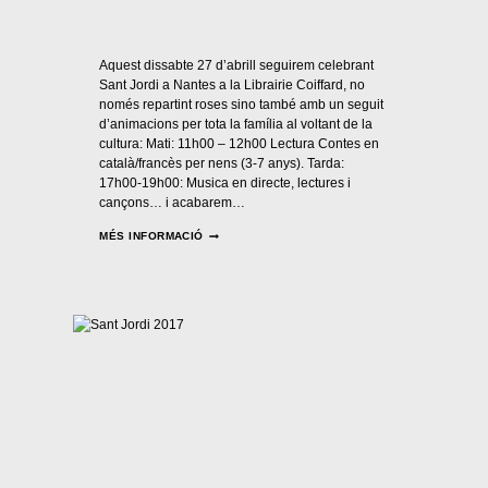
Per
Casal Català Nantes
28/04/2019
Aquest dissabte 27 d’abrill seguirem celebrant
Sant Jordi a Nantes a la Librairie Coiffard, no
només repartint roses sino també amb un seguit
d’animacions per tota la família al voltant de la
cultura: Mati: 11h00 – 12h00 Lectura Contes en
català/francès per nens (3-7 anys). Tarda:
17h00-19h00: Musica en directe, lectures i
cançons… i acabarem…
MÉS INFORMACIÓ