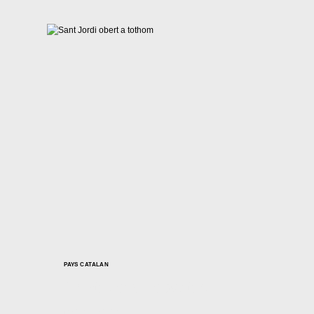
PAYS CATALAN
Sant Jordi obert a
tothom