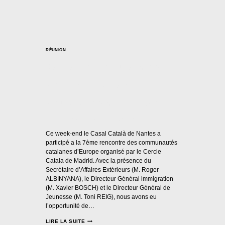
RÉUNION
7ème rencontre des
Communautés
Catalanes d’Europe
Par
Casal Català Nantes
13/09/2015
Ce week-end le Casal Català de Nantes a
participé a la 7ème rencontre des communautés
catalanes d’Europe organisé par le Cercle
Catala de Madrid. Avec la présence du
Secrétaire d’Affaires Extérieurs (M. Roger
ALBINYANA), le Directeur Général immigration
(M. Xavier BOSCH) et le Directeur Général de
Jeunesse (M. Toni REIG), nous avons eu
l’opportunité de…
LIRE LA SUITE