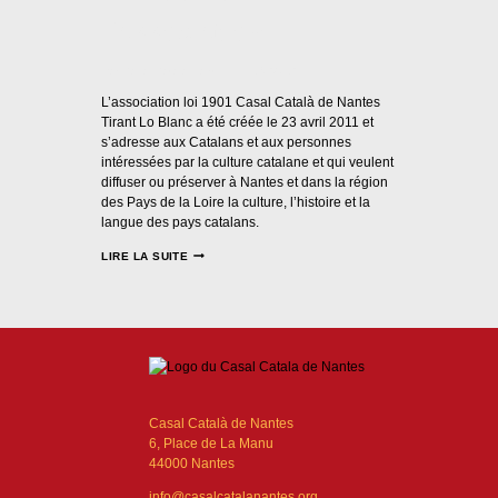
l’association
Par
Casal Català Nantes
23/04/2011
L’association loi 1901 Casal Català de Nantes
Tirant Lo Blanc a été créée le 23 avril 2011 et
s’adresse aux Catalans et aux personnes
intéressées par la culture catalane et qui veulent
diffuser ou préserver à Nantes et dans la région
des Pays de la Loire la culture, l’histoire et la
langue des pays catalans.
LIRE LA SUITE
Casal Català de Nantes
6, Place de La Manu
44000 Nantes
info@casalcatalanantes.org