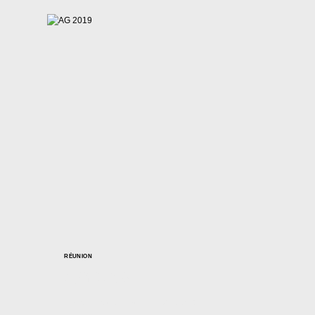
RÉUNION
AG 2019
Par
Casal Català Nantes
17/11/2019