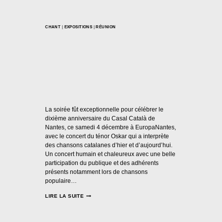
CHANT
|
EXPOSITIONS
|
RÉUNION
10 ans du Casal –
OskarShow à
EuropaNantes
Par
Casal Català Nantes
05/12/2021
La soirée fût exceptionnelle pour célébrer le
dixième anniversaire du Casal Català de
Nantes, ce samedi 4 décembre à EuropaNantes,
avec le concert du ténor Oskar qui a interprète
des chansons catalanes d’hier et d’aujourd’hui.
Un concert humain et chaleureux avec une belle
participation du publique et des adhérents
présents notamment lors de chansons
populaire…
LIRE LA SUITE