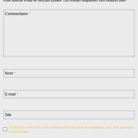
Votre adresse e-mail ne sera pas publiée.
Les champs obligatoires sont indiqués avec
*
Commentaire
*
Nom
*
E-mail
*
Site
Enregistrer mon nom, mon e-mail et mon site dans le navigateur pour mon prochain
commentaire.