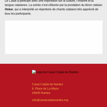
Le Casal a participé avec une exposition sur la culture, l’histoire et la
langue catalanes. La soirée s’est clôturée par la prestation du ténor catalan
Oskar
, qui a interprété un répertoire de chants catalans très apprécié de
tous les participants.
Casal Català de Nantes
6, Place de La Manu
44000 Nantes
info@casalcatalanantes.org