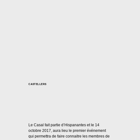
CASTELLERS
Hispanantes : 1er
événement
Par
Casal Català Nantes
04/10/2017
Le Casal fait partie d’Hispanantes et le 14
octobre 2017, aura lieu le premier événement
qui permettra de faire connaitre les membres de