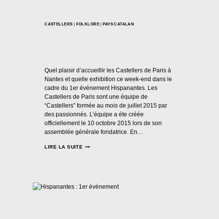
CASTELLERS
|
FOLKLORE
|
PAYS CATALAN
Fiesta HispaNantes
Par
Casal Català Nantes
15/10/2017
Quel plaisir d’accueillir les Castellers de Paris à
Nantes et quelle exhibition ce week-end dans le
cadre du 1er événement Hispanantes. Les
Castellers de Paris sont une équipe de
“Castellers” formée au mois de juillet 2015 par
des passionnés. L’équipe a éte créée
officiellement le 10 octobre 2015 lors de son
assemblée générale fondatrice. En…
LIRE LA SUITE