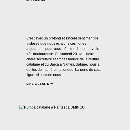
PAYS CATALAN
Le Casal pleure la
perte de notre Sabine
Par
Casal Català Nantes
20/04/2024
C’est avec un profond et sincère sentiment de
tristesse que nous écrivons ces lignes
aujourd’hui pour vous informer d’une nouvelle
très douloureuse. Ce samedi 20 avril, notre
chère secrétaire et ambassadrice de la culture
catalane et du Barça à Nantes, Sabine, nous a
quittés de manière inattendue. La perte de cette
figure si estimée nous…
LE
LIRE LA SUITE
CASAL
PLEURE
LA
PERTE
DE
NOTRE
SABINE