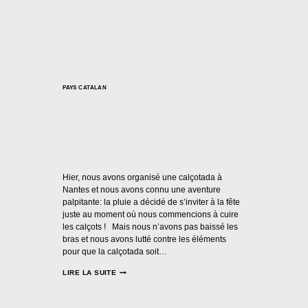
PAYS CATALAN
La Calçotada 2023 :
Qu’est-ce qu’on a fait?
Par
Casal Català Nantes
27/03/2023
Hier, nous avons organisé une calçotada à
Nantes et nous avons connu une aventure
palpitante: la pluie a décidé de s’inviter à la fête
juste au moment où nous commencions à cuire
les calçots ! Mais nous n’avons pas baissé les
bras et nous avons lutté contre les éléments
pour que la calçotada soit…
LA
LIRE LA SUITE
CALÇOTADA
2023
: