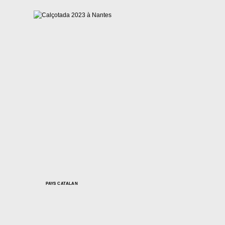
QU’EST-
CE
QU’ON
A
FAIT?
PAYS CATALAN
Calçotada 2023 à
Nantes