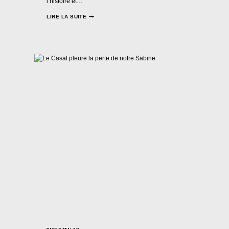
l’histoire et…
SOIRÉE
LIRE LA SUITE
CATALANE
AU
CINÉMA
LUTÉTIA
!