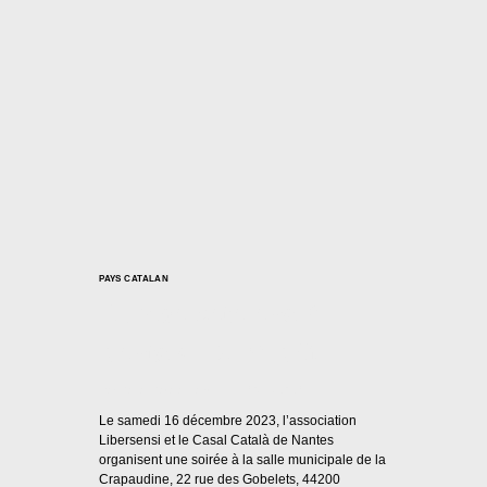
PAYS CATALAN
Rumba catalane à
Nantes : DUMINGU
Par
Casal Català Nantes
30/11/2023
Le samedi 16 décembre 2023, l’association
Libersensi et le Casal Català de Nantes
organisent une soirée à la salle municipale de la
Crapaudine, 22 rue des Gobelets, 44200