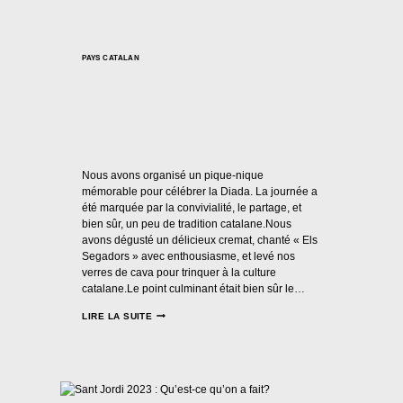
PAYS CATALAN
La Diada 2023 : Qu’est-
ce qu’on a fait?
Par
Casal Català Nantes
17/09/2023
Nous avons organisé un pique-nique
mémorable pour célébrer la Diada. La journée a
été marquée par la convivialité, le partage, et
bien sûr, un peu de tradition catalane.Nous
avons dégusté un délicieux cremat, chanté « Els
Segadors » avec enthousiasme, et levé nos
verres de cava pour trinquer à la culture
catalane.Le point culminant était bien sûr le…
LA
LIRE LA SUITE
DIADA
2023
:
QU’EST-
CE
QU’ON
A