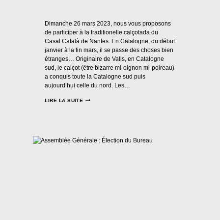
Par
Casal Català Nantes
14/02/2023
Dimanche 26 mars 2023, nous vous proposons
de participer à la traditionelle calçotada du
Casal Català de Nantes. En Catalogne, du début
janvier à la fin mars, il se passe des choses bien
étranges… Originaire de Valls, en Catalogne
sud, le calçot (être bizarre mi-oignon mi-poireau)
a conquis toute la Catalogne sud puis
aujourd’hui celle du nord. Les…
CALÇOTADA
LIRE LA SUITE
2023
À
NANTES