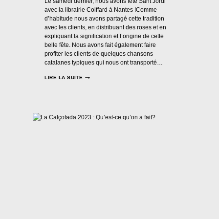
Le samedi dernier, nous avons fêté Sant Jordi
avec la librairie Coiffard à Nantes !Comme
d’habitude nous avons partagé cette tradition
avec les clients, en distribuant des roses et en
expliquant la signification et l’origine de cette
belle fête. Nous avons fait également faire
profiter les clients de quelques chansons
catalanes typiques qui nous ont transporté…
SANT
LIRE LA SUITE
JORDI
2023
:
QU’EST-
CE
QU’ON
A
FAIT?