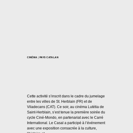
CINÉMA
|
PAYS CATALAN
Soirée catalane au
cinéma Lutétia !
Par
Casal Català Nantes
09/10/2024
Cette activité s’inscrit dans le cadre du jumelage
entre les villes de St. Herblain (FR) et de
Viladecans (CAT). Ce soir, au cinéma Lutétia de
Saint-Herblain, s’est tenue la première soirée du
cycle Ciné-Mondo, en partenariat avec le Carré
International. Le Casal a participé à l’événement
avec une exposition consacrée à la culture,