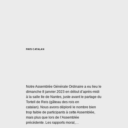
PAYS CATALAN
Assemblée Générale :
Élection du Bureau
Par
Casal Català Nantes
09/01/2023
Notre Assemblée Générale Ordinaire a eu lieu le
dimanche 8 janvier 2023 en début d’après-midi
à la salle Ile de Nantes, juste avant le partage du
Tortell de Reis (gâteau des rois en
catalan). Nous avons déploré le nombre bien
trop faible de participants à cette Assemblée,
mais plus que lors de l’Assemblée
précédente. Les rapports moral,…