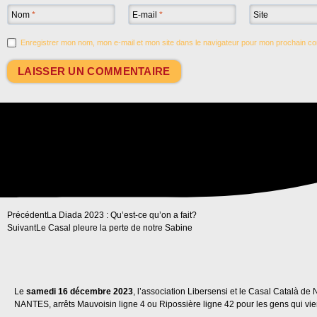
Nom
*
E-mail
*
Site
Enregistrer mon nom, mon e-mail et mon site dans le navigateur pour mon prochain c
Précédent
La Diada 2023 : Qu’est-ce qu’on a fait?
Suivant
Le Casal pleure la perte de notre Sabine
Le
samedi 16 décembre 2023
, l’association Libersensi et le Casal Català d
NANTES, arrêts Mauvoisin ligne 4 ou Ripossière ligne 42 pour les gens qui vie