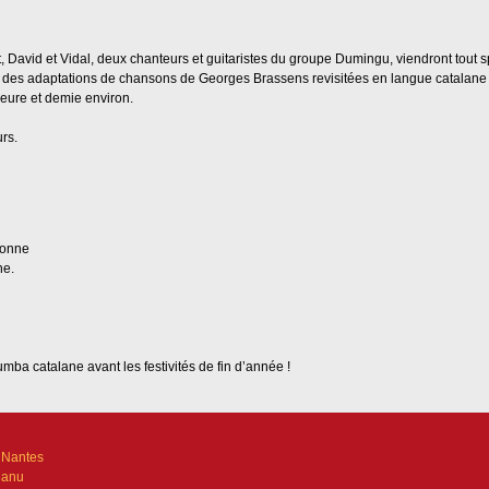
, David et Vidal, deux chanteurs et guitaristes du groupe Dumingu, viendront tout 
i des adaptations de chansons de Georges Brassens revisitées en langue catalane
eure et demie environ.
rs.
rsonne
ne.
mba catalane avant les festivités de fin d’année !
 Nantes
Manu