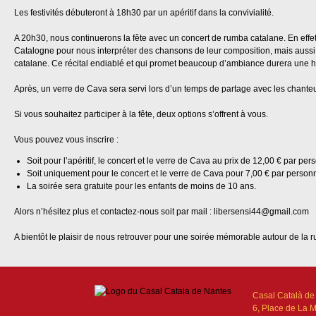
Les festivités débuteront à 18h30 par un apéritif dans la convivialité.
A 20h30, nous continuerons la fête avec un concert de rumba catalane. En effet
Catalogne pour nous interpréter des chansons de leur composition, mais auss
catalane. Ce récital endiablé et qui promet beaucoup d’ambiance durera une h
Après, un verre de Cava sera servi lors d’un temps de partage avec les chanteu
Si vous souhaitez participer à la fête, deux options s’offrent à vous.
Vous pouvez vous inscrire :
Soit pour l’apéritif, le concert et le verre de Cava au prix de 12,00 € par pe
Soit uniquement pour le concert et le verre de Cava pour 7,00 € par person
La soirée sera gratuite pour les enfants de moins de 10 ans.
Alors n’hésitez plus et contactez-nous soit par mail : libersensi44@gmail.com
A bientôt le plaisir de nous retrouver pour une soirée mémorable autour de la ru
Casal Català de
6, Place de La 