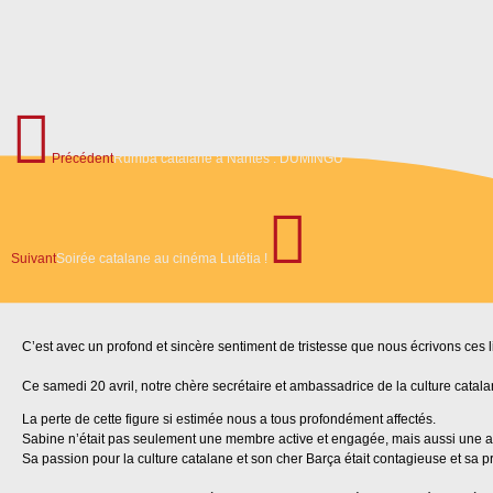
Précédent
Rumba catalane à Nantes : DUMINGU
Suivant
Soirée catalane au cinéma Lutétia !
C’est avec un profond et sincère sentiment de tristesse que nous écrivons ces 
Ce samedi 20 avril, notre chère secrétaire et ambassadrice de la culture catal
La perte de cette figure si estimée nous a tous profondément affectés.
Sabine n’était pas seulement une membre active et engagée, mais aussi une 
Sa passion pour la culture catalane et son cher Barça était contagieuse et sa p