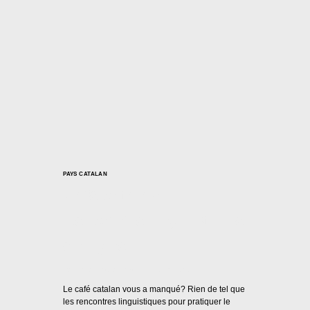
PAYS CATALAN
Café catalan –
Rencontre linguistique
en ligne
Par
Casal Català Nantes
23/02/2021
Le café catalan vous a manqué? Rien de tel que
les rencontres linguistiques pour pratiquer le